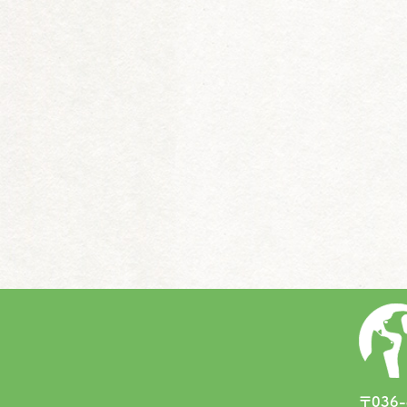
〒036-